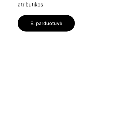
atributikos
E. parduotuvė