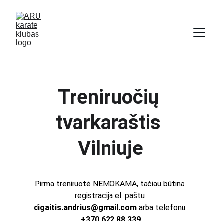
Treniruočių 
tvarkaraštis 
Vilniuje
Pirma treniruotė NEMOKAMA, tačiau būtina 
registracija el. paštu 
digaitis.andrius@gmail.com
 arba telefonu 
+370 622 88 339