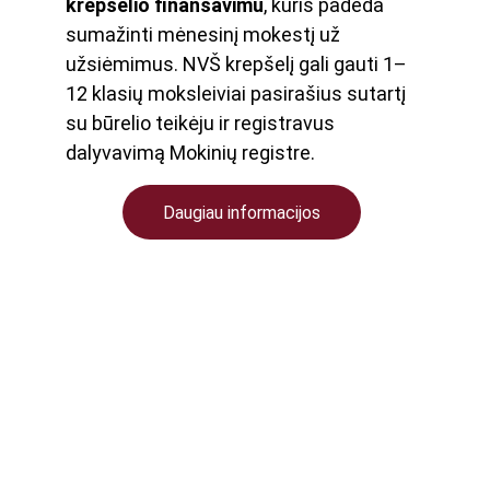
krepšelio finansavimu
, kuris padeda 
sumažinti mėnesinį mokestį už 
užsiėmimus. NVŠ krepšelį gali gauti 1–
12 klasių moksleiviai pasirašius sutartį 
su būrelio teikėju ir registravus 
dalyvavimą Mokinių registre.
Daugiau informacijos
ARU karate klubas
Kyokushin karate klubas
KONTAKTAI