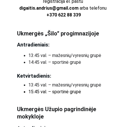
registracija el. paštu 
digaitis.andrius@gmail.com
 arba telefonu 
+370 622 88 339
Ukmergės „Šilo“ progimnazijoje
Antradieniais:
13:45 val. – mažesnių/vyresnių grupė
14:45 val. – sportinė grupė
Ketvirtadienis:
13:45 val. – mažesnių/vyresnių grupė
15:45 val. – sportinė grupė
Ukmergės Užupio pagrindinėje 
mokykloje